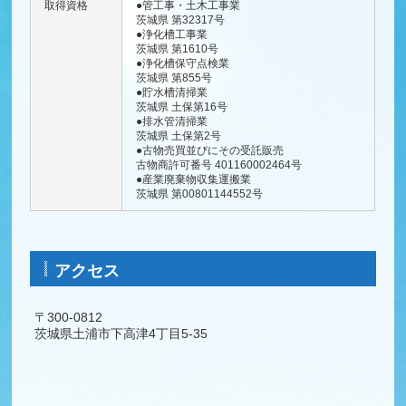
取得資格
●管工事・土木工事業
茨城県 第32317号
●浄化槽工事業
茨城県 第1610号
●浄化槽保守点検業
茨城県 第855号
●貯水槽清掃業
茨城県 土保第16号
●排水管清掃業
茨城県 土保第2号
●古物売買並びにその受託販売
古物商許可番号 401160002464号
●産業廃棄物収集運搬業
茨城県 第00801144552号
アクセス
〒300-0812
茨城県土浦市下高津4丁目5-35