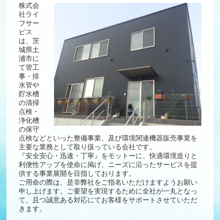
株式会
社ライ
フサー
ビス
は、茨
城県土
浦市に
て管工
事・排
水管や
貯水槽
の清掃
点検・
浄化槽
の保守
点検などといった整備事業、及び環境関連機器販売事業を
主要な業務として取り扱っている会社です。
『安全安心・迅速・丁寧』をモットーに、快適環境造りと
利便性アップを使命に掲げ、ニーズに沿ったサービスを提
供する事業展開を目指しております。
ご用命の際は、是非弊社をご指名いただけますようお願い
申し上げます。ご要望を実現するために全社が一丸となっ
て、且つ誠意ある対応にてお客様をサポートさせていただ
きます。