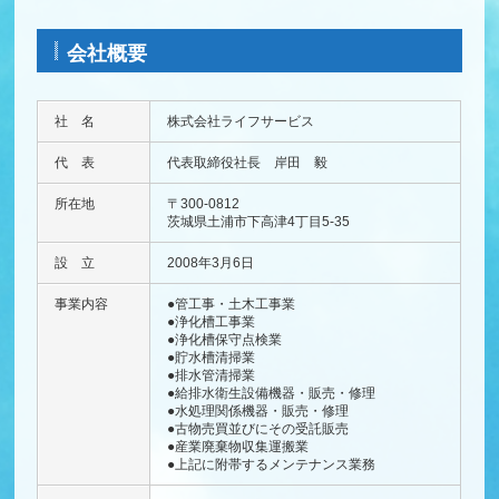
会社概要
社 名
株式会社ライフサービス
代 表
代表取締役社長 岸田 毅
所在地
〒300-0812
茨城県土浦市下高津4丁目5-35
設 立
2008年3月6日
事業内容
●管工事・土木工事業
●浄化槽工事業
●浄化槽保守点検業
●貯水槽清掃業
●排水管清掃業
●給排水衛生設備機器・販売・修理
●水処理関係機器・販売・修理
●古物売買並びにその受託販売
●産業廃棄物収集運搬業
●上記に附帯するメンテナンス業務