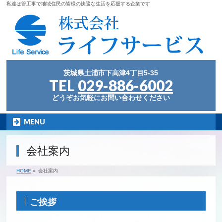
私達は管工事で地域住民の皆様の快適な生活を応援する企業です
茨城県土浦市下高津4丁目5-35
TEL
029-886-6002
どうぞお気軽にお問い合わせください
MENU
会社案内
HOME
»
会社案内
ご挨拶