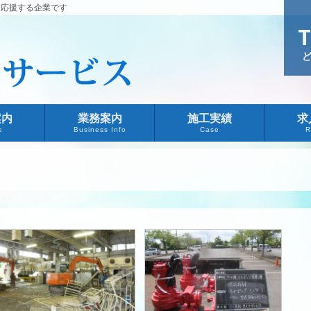
を応援する企業です
T
案内
業務案内
施工実績
求
e
Business Info
Case
R