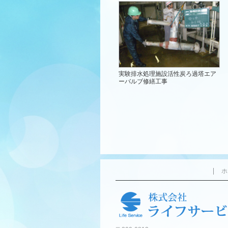
実験排水処理施設活性炭ろ過塔エア
ーバルブ修繕工事
ホ