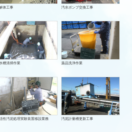
解体工事
汚水ポンプ交換工事
水槽清掃作業
薬品洗浄作業
活性汚泥処理実験装置移設業務
汚泥計量槽更新工事